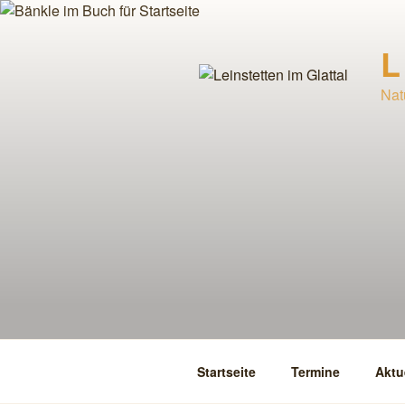
Zum
Inhalt
L
springen
Nat
Startseite
Termine
Aktu