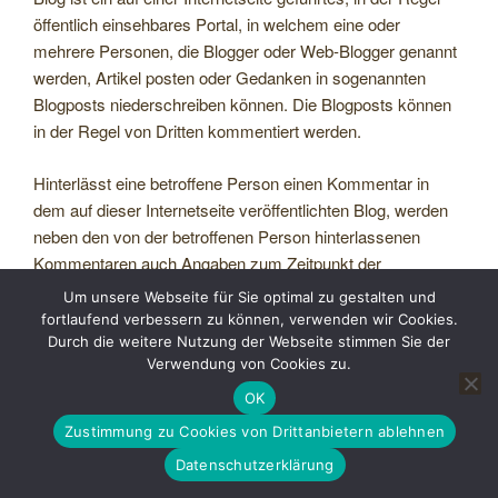
öffentlich einsehbares Portal, in welchem eine oder
mehrere Personen, die Blogger oder Web-Blogger genannt
werden, Artikel posten oder Gedanken in sogenannten
Blogposts niederschreiben können. Die Blogposts können
in der Regel von Dritten kommentiert werden.
Hinterlässt eine betroffene Person einen Kommentar in
dem auf dieser Internetseite veröffentlichten Blog, werden
neben den von der betroffenen Person hinterlassenen
Kommentaren auch Angaben zum Zeitpunkt der
Kommentareingabe sowie zu dem von der betroffenen
Um unsere Webseite für Sie optimal zu gestalten und
Person gewählten Nutzernamen (Pseudonym) gespeichert
fortlaufend verbessern zu können, verwenden wir Cookies.
und veröffentlicht. Ferner wird die vom Internet-Service-
Durch die weitere Nutzung der Webseite stimmen Sie der
Verwendung von Cookies zu.
Provider (ISP) der betroffenen Person vergebene IP-
Adresse mitprotokolliert. Diese Speicherung der IP-Adresse
OK
erfolgt aus Sicherheitsgründen und für den Fall, dass die
Zustimmung zu Cookies von Drittanbietern ablehnen
betroffene Person durch einen abgegebenen Kommentar
Datenschutzerklärung
die Rechte Dritter verletzt oder rechtswidrige Inhalte postet.