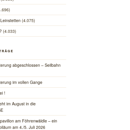
4.696)
 Leinstetten
(4.075)
?
(4.033)
ITRÄGE
iterung abgeschlossen – Seilbahn
iterung im vollen Gange
ei !
eht im August in die
SE
pavillon am Föhrenwäldle – ein
iläum am 4./5. Juli 2026