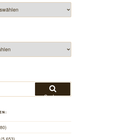
Suchen
EN:
480)
(5.653)