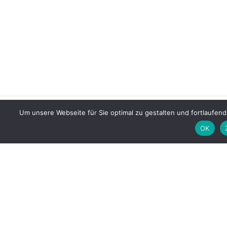
Um unsere Webseite für Sie optimal zu gestalten und fortlaufe
OK
LAGE
Klicken, um eine größere Karte zu öf