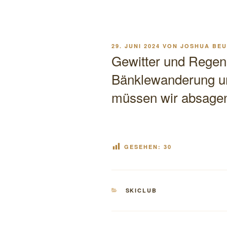
VERÖFFENTLICHT
29. JUNI 2024
VON
JOSHUA BEU
AM
Gewitter und Regen
Bänklewanderung un
müssen wir absage
GESEHEN:
30
KATEGORIEN
SKICLUB