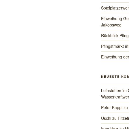
Spielplatzerwe
Einweihung Ge
Jakobsweg
Rückblick Pfing
Pfingstmarkt mi
Einweihung de
NEUESTE KO
Leinstetten im 
Wasserkraftwer
Peter Kappl
zu
Uschi
zu
Hitzef
Ingo Herr
zu
Hi