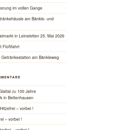
iterung im vollen Gange
tränkehäusle am Bänkle- und
stmarkt in Leinstetten 25. Mai 2026
t Floßfahrt
r Getränkestation am Bänkleweg
MMENTARE
Glattal
zu
100 Jahre
k in Bettenhausen
Hitzefrei – vorbei !
rei – vorbei !
tzefrei – vorbei !