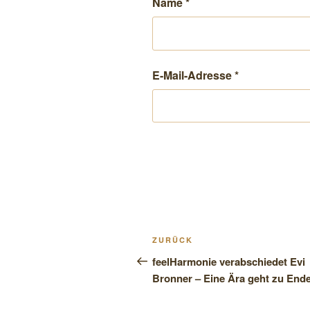
Name
*
E-Mail-Adresse
*
Beitragsnavigation
Vorheriger
ZURÜCK
Beitrag
feelHarmonie verabschiedet Evi
Bronner – Eine Ära geht zu End