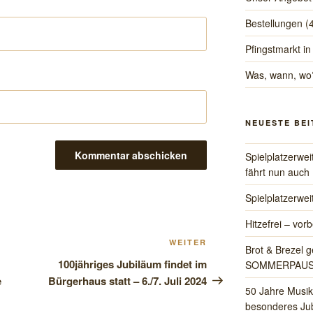
Bestellungen
(
Pfingstmarkt in
Was, wann, wo
NEUESTE BE
Spielplatzerwe
fährt nun auch
Spielplatzerwe
Hitzefrei – vorb
Nächster
WEITER
Brot & Brezel g
Beitrag
100jähriges Jubiläum findet im
SOMMERPAU
e
Bürgerhaus statt – 6./7. Juli 2024
50 Jahre Musik
besonderes Jub