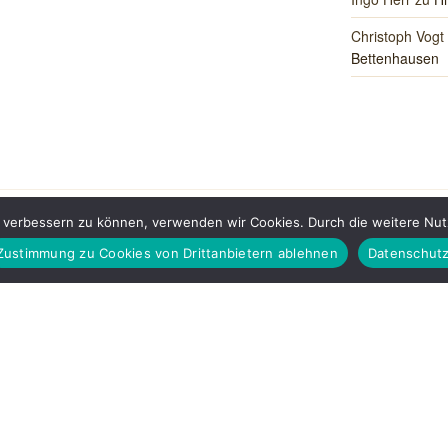
Christoph Vogt
Bettenhausen
nd verbessern zu können, verwenden wir Cookies. Durch die weitere N
Zustimmung zu Cookies von Drittanbietern ablehnen
Datenschutz
KOMMENDE VERANSTALTUNGEN
fnen
Vorabendmesse zum 19. Sonntag im Jahreskreis
8. August 2026
18:30
-
19:30
St. Konrad Bettenhausen