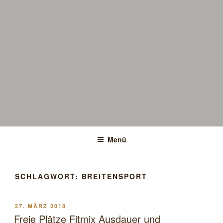
Menü
SCHLAGWORT:
BREITENSPORT
VERÖFFENTLICHT
27. MÄRZ 2018
AM
Freie Plätze Fitmix Ausdauer und