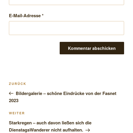
E-Mail-Adresse
*
Beitragsnavigation
Vorheriger
ZURÜCK
Beitrag
Bildergalerie – schöne Eindrücke von der Fasnet
2023
Nächster
WEITER
Beitrag
Starkregen – auch davon ließen sich die
DienstagsWanderer nicht aufhalten.