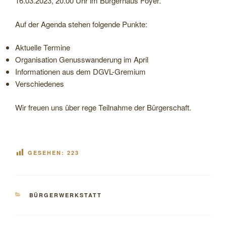
16.03.2023, 20.00 Uhr im Bürgerhaus Foyer.
Auf der Agenda stehen folgende Punkte:
Aktuelle Termine
Organisation Genusswanderung im April
Informationen aus dem DGVL-Gremium
Verschiedenes
Wir freuen uns über rege Teilnahme der Bürgerschaft.
GESEHEN:
223
KATEGORIEN
BÜRGERWERKSTATT