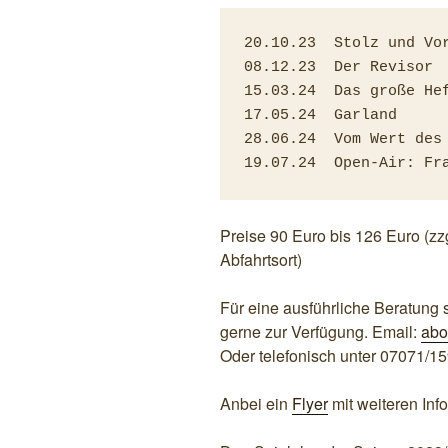
20.10.23  Stolz und Vor
08.12.23  Der Revisor

15.03.24  Das große Hef
17.05.24  Garland

28.06.24  Vom Wert des 
19.07.24  Open-Air: Fr
Preise 90 Euro bis 126 Euro (z
Abfahrtsort)
Für eine ausführliche Beratung
gerne zur Verfügung. Email:
abo
Oder telefonisch unter 07071/1
Anbei ein
Flyer
mit weiteren Inf