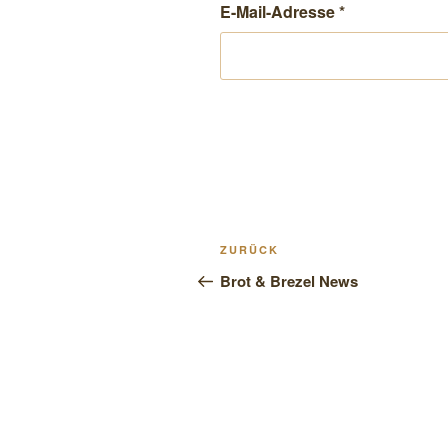
E-Mail-Adresse
*
Beitragsnavigation
Vorheriger
ZURÜCK
Beitrag
Brot & Brezel News