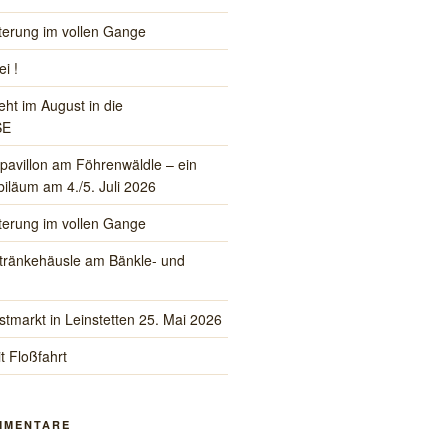
iterung im vollen Gange
ei !
eht im August in die
SE
pavillon am Föhrenwäldle – ein
iläum am 4./5. Juli 2026
iterung im vollen Gange
tränkehäusle am Bänkle- und
stmarkt in Leinstetten 25. Mai 2026
t Floßfahrt
MMENTARE