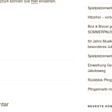
/2024 können Sie
hier
einsehen.
Spielplatzerwe
Hitzefrei – vorb
Brot & Brezel g
SOMMERPAU
50 Jahre Musik
besonderes Jub
Spielplatzerwe
Einweihung Ge
Jakobsweg
Rückblick Pfing
Pfingstmarkt mi
ntar
NEUESTE KO