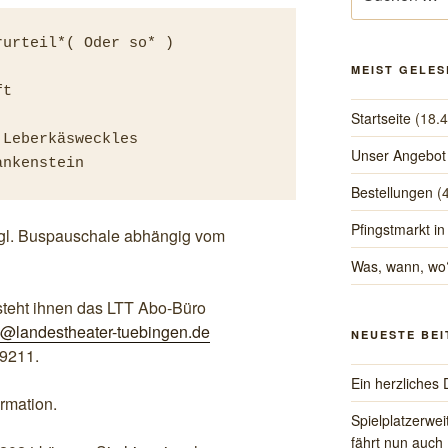
nach:
urteil*( Oder so* )

MEIST GELES
t

Startseite
(18.
Leberkäsweckles

Unser Angebot
ankenstein
Bestellungen
(
Pfingstmarkt in
zgl. Buspauschale abhängig vom
Was, wann, wo
 steht ihnen das LTT Abo-Büro
@landestheater-tuebingen.de
NEUESTE BE
59211.
Ein herzliche
ormation.
Spielplatzerwe
fährt nun auch