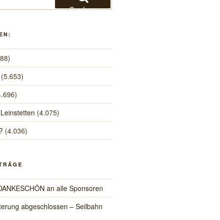
Suchen
EN:
488)
(5.653)
4.696)
 Leinstetten
(4.075)
?
(4.036)
ITRÄGE
s DANKESCHÖN an alle Sponsoren
iterung abgeschlossen – Seilbahn