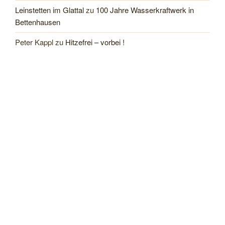
Leinstetten im Glattal
zu
100 Jahre Wasserkraftwerk in
Bettenhausen
Peter Kappl
zu
Hitzefrei – vorbei !
Uschi
zu
Hitzefrei – vorbei !
Ingo Herr
zu
Hitzefrei – vorbei !
Christoph Vogt
zu
100 Jahre Wasserkraftwerk in
Bettenhausen
LAGE
Klicken, um eine größere Karte zu öffnen