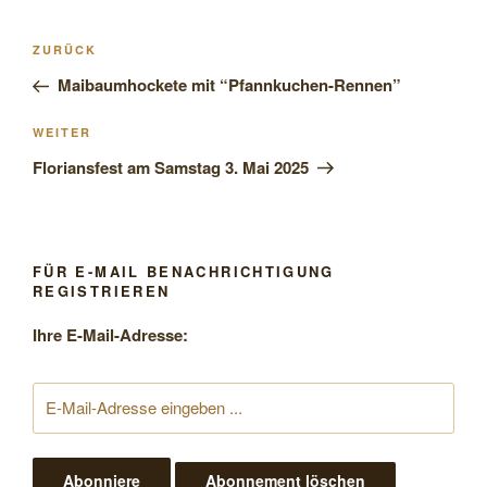
Beitragsnavigation
Vorheriger
ZURÜCK
Beitrag
Maibaumhockete mit “Pfannkuchen-Rennen”
Nächster
WEITER
Beitrag
Floriansfest am Samstag 3. Mai 2025
FÜR E-MAIL BENACHRICHTIGUNG
REGISTRIEREN
Ihre E-Mail-Adresse: