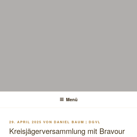
Menü
VERÖFFENTLICHT
29. APRIL 2025
VON
DANIEL BAUM | DGVL
AM
Kreisjägerversammlung mit Bravour