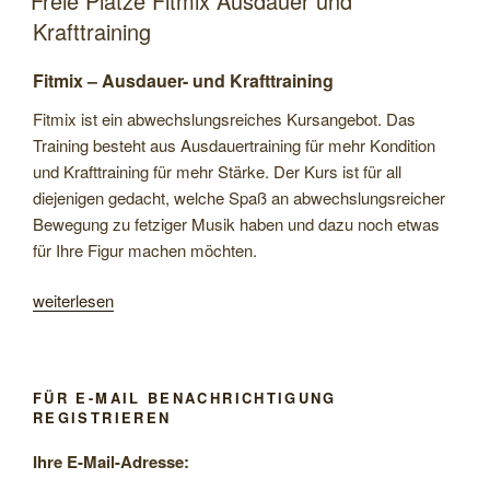
Freie Plätze Fitmix Ausdauer und
Krafttraining
Fitmix – Ausdauer- und Krafttraining
Fitmix ist ein abwechslungsreiches Kursangebot. Das
Training besteht aus Ausdauertraining für mehr Kondition
und Krafttraining für mehr Stärke. Der Kurs ist für all
diejenigen gedacht, welche Spaß an abwechslungsreicher
Bewegung zu fetziger Musik haben und dazu noch etwas
für Ihre Figur machen möchten.
„Freie
weiterlesen
Plätze
Fitmix
Ausdauer
FÜR E-MAIL BENACHRICHTIGUNG
und
REGISTRIEREN
Krafttraining“
Ihre E-Mail-Adresse: