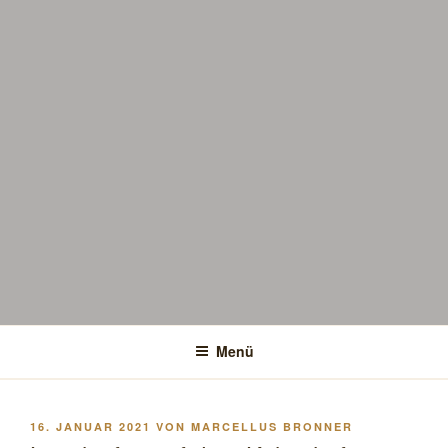
Menü
VERÖFFENTLICHT
16. JANUAR 2021
VON
MARCELLUS BRONNER
AM