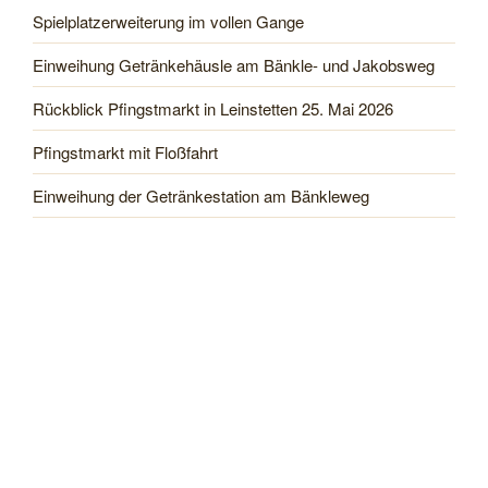
Spielplatzerweiterung im vollen Gange
Einweihung Getränkehäusle am Bänkle- und Jakobsweg
Rückblick Pfingstmarkt in Leinstetten 25. Mai 2026
Pfingstmarkt mit Floßfahrt
Einweihung der Getränkestation am Bänkleweg
NEUESTE KOMMENTARE
Leinstetten im Glattal
zu
100 Jahre Wasserkraftwerk in
Bettenhausen
Peter Kappl
zu
Hitzefrei – vorbei !
Uschi
zu
Hitzefrei – vorbei !
Ingo Herr
zu
Hitzefrei – vorbei !