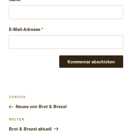
E-Mail-Adresse
*
Beitragsnavigation
Vorheriger
ZURÜCK
Beitrag
Neues von Brot & Brezel
Nächster
WEITER
Beitrag
Brot & Brezel aktuell