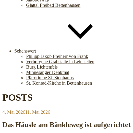
Glattal Freibad Bettenhausen
Sehenswert
Philipp Jakob Freiherr von Frank
Verborgene Grabstätte in Leinstetten
Burg Lichtenfels
Minnesänger-Denkmal
Pfarrkirche St. Stephanus
St. Konrad-Kirche in Bettenhausen
POSTS
Veröffentlicht
4. Mai 2026
11. Mai 2026
am
Das Häusle am Bänkleweg ist aufgerichtet 