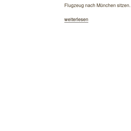
Flugzeug nach München sitzen.
„Asylkreis
weiterlesen
–
Spendenaufruf“