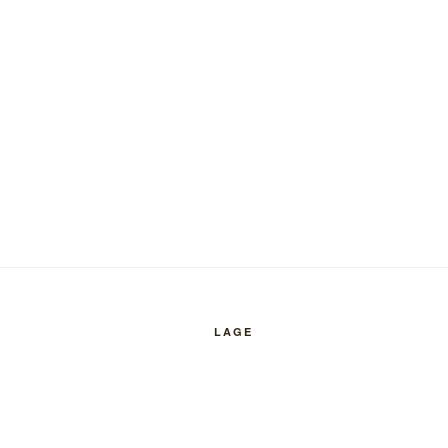
LAGE
Klicken, um eine größere Karte zu öf