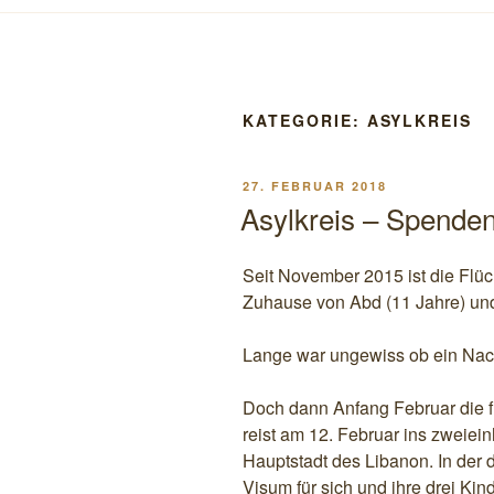
KATEGORIE:
ASYLKREIS
VERÖFFENTLICHT
27. FEBRUAR 2018
AM
Asylkreis – Spenden
Seit November 2015 ist die Flüch
Zuhause von Abd (11 Jahre) u
Lange war ungewiss ob ein Nach
Doch dann Anfang Februar die 
reist am 12. Februar ins zweiein
Hauptstadt des Libanon. In der d
Visum für sich und ihre drei Kin