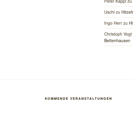
Peter Kappl
zu
Uschi
zu
Hitzef
Ingo Herr
zu
Hi
Christoph Vogt
Bettenhausen
KOMMENDE VERANSTALTUNGEN
fnen
Vorabendmesse zum 19. Sonntag im Jahres
8. August 2026
18:30
-
19:30
St. Konrad Bettenhausen