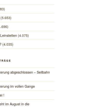
483)
(5.653)
4.696)
 Leinstetten
(4.075)
?
(4.035)
ITRÄGE
iterung abgeschlossen – Seilbahn
iterung im vollen Gange
ei !
eht im August in die