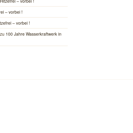
Hitzefrei – vorbei !
rei – vorbei !
tzefrei – vorbei !
zu
100 Jahre Wasserkraftwerk in
kreis