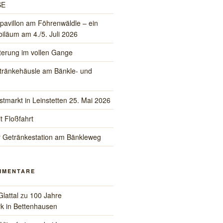
SE
pavillon am Föhrenwäldle – ein
iläum am 4./5. Juli 2026
iterung im vollen Gange
tränkehäusle am Bänkle- und
stmarkt in Leinstetten 25. Mai 2026
t Floßfahrt
r Getränkestation am Bänkleweg
MMENTARE
Glattal
zu
100 Jahre
k in Bettenhausen