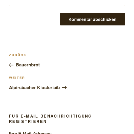
Beitragsnavigation
Vorheriger
ZURÜCK
Beitrag
Bauernbrot
Nächster
WEITER
Beitrag
Alpirsbacher Klosterlaib
FÜR E-MAIL BENACHRICHTIGUNG
REGISTRIEREN
Ihre E-Mail-Adresse: