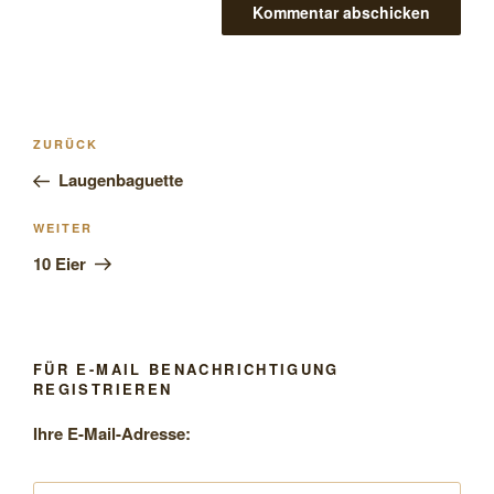
Beitragsnavigation
Vorheriger
ZURÜCK
Beitrag
Laugenbaguette
Nächster
WEITER
Beitrag
10 Eier
FÜR E-MAIL BENACHRICHTIGUNG
REGISTRIEREN
Ihre E-Mail-Adresse: