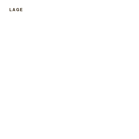
LAGE
Klicken, um eine größere Karte zu öffnen
KOMMENDE VERANSTALTUNGEN