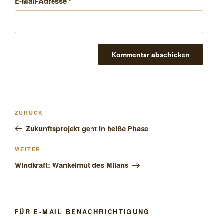
E-Mail-Adresse
*
Beitragsnavigation
Vorheriger
ZURÜCK
Beitrag
Zukunftsprojekt geht in heiße Phase
Nächster
WEITER
Beitrag
Windkraft: Wankelmut des Milans
FÜR E-MAIL BENACHRICHTIGUNG