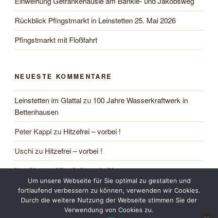
Einweihung Getränkehäusle am Bänkle- und Jakobsweg
Rückblick Pfingstmarkt in Leinstetten 25. Mai 2026
Pfingstmarkt mit Floßfahrt
NEUESTE KOMMENTARE
Leinstetten im Glattal
zu
100 Jahre Wasserkraftwerk in
Bettenhausen
Peter Kappl
zu
Hitzefrei – vorbei !
Uschi
zu
Hitzefrei – vorbei !
Ingo Herr
zu
Hitzefrei – vorbei !
Um unsere Webseite für Sie optimal zu gestalten und
Christoph Vogt
zu
100 Jahre Wasserkraftwerk in
fortlaufend verbessern zu können, verwenden wir Cookies.
Bettenhausen
Durch die weitere Nutzung der Webseite stimmen Sie der
Verwendung von Cookies zu.