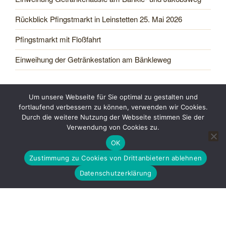
Rückblick Pfingstmarkt in Leinstetten 25. Mai 2026
Pfingstmarkt mit Floßfahrt
Einweihung der Getränkestation am Bänkleweg
NEUESTE KOMMENTARE
Um unsere Webseite für Sie optimal zu gestalten und
fortlaufend verbessern zu können, verwenden wir Cookies.
Durch die weitere Nutzung der Webseite stimmen Sie der
Leinstetten im Glattal
zu
100 Jahre Wasserkraftwerk in
Verwendung von Cookies zu.
Bettenhausen
OK
Peter Kappl
zu
Hitzefrei – vorbei !
Zustimmung zu Cookies von Drittanbietern ablehnen
Datenschutzerklärung
Uschi
zu
Hitzefrei – vorbei !
Ingo Herr
zu
Hitzefrei – vorbei !
Christoph Vogt
zu
100 Jahre Wasserkraftwerk in