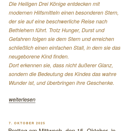
Die Heiligen Drei Könige entdecken mit
modernen Hilfsmitteln einen besonderen Stern,
der sie auf eine beschwerliche Reise nach
Bethlehem führt. Trotz Hunger, Durst und
Gefahren folgen sie dem Stern und erreichen
schließlich einen einfachen Stall, in dem sie das
neugeborene Kind finden.
Dort erkennen sie, dass nicht äußerer Glanz,
sondern die Bedeutung des Kindes das wahre
Wunder ist, und überbringen ihre Geschenke.
„Die
weiterlesen
lange
Reise
VERÖFFENTLICHT
7. OKTOBER 2025
der
AM
Brottag am Mittwoch, den 15. Oktober, in