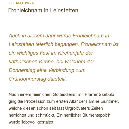
katholischen
VERÖFFENTLICHT
31. MAI 2024
AM
Kirche
Fronleichnam in Leinstetten
St.
Stephanus
in
Auch in diesem Jahr wurde Fronleichnam in
Leinstetten“
Leinstetten feierlich begangen. Fronleichnam ist
ein wichtiges Fest im Kirchenjahr der
katholischen Kirche, bei welchem der
Donnerstag eine Verbindung zum
Gründonnerstag darstellt.
Nach einem feierlichen Gottesdienst mit Pfarrer Ssebulo
ging die Prozession zum ersten Altar der Familie Günthner,
welche diesen schon seit fast Urgroßvaters Zeiten
herrichtet und schmückt. Ein herrlicher Blumenteppich
wurde liebevoll gestaltet.