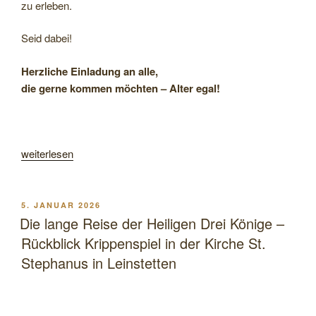
zu erleben.
Seid dabei!
Herzliche Einladung an alle,
die gerne kommen möchten – Alter egal!
„KINDERKREUZWEG
weiterlesen
2026
–
nicht
VERÖFFENTLICHT
5. JANUAR 2026
AM
nur
Die lange Reise der Heiligen Drei Könige –
für
Rückblick Krippenspiel in der Kirche St.
Kinder“
Stephanus in Leinstetten