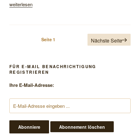
„Fronleichnamsfest
weiterlesen
der
Kirchengemeinde
Leinstetten“
Seitennummerierung
Seite
1
Nächste Seite
der
Beiträge
FÜR E-MAIL BENACHRICHTIGUNG
REGISTRIEREN
Ihre E-Mail-Adresse: