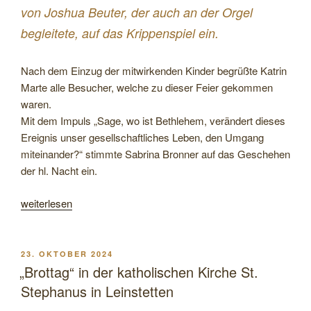
von Joshua Beuter, der auch an der Orgel
begleitete, auf das Krippenspiel ein.
Nach dem Einzug der mitwirkenden Kinder begrüßte Katrin
Marte alle Besucher, welche zu dieser Feier gekommen
waren.
Mit dem Impuls „Sage, wo ist Bethlehem, verändert dieses
Ereignis unser gesellschaftliches Leben, den Umgang
miteinander?“ stimmte Sabrina Bronner auf das Geschehen
der hl. Nacht ein.
„Impressionen
weiterlesen
vom
Krippenspiel
der
VERÖFFENTLICHT
23. OKTOBER 2024
AM
Kinder
„Brottag“ in der katholischen Kirche St.
in
Stephanus in Leinstetten
der