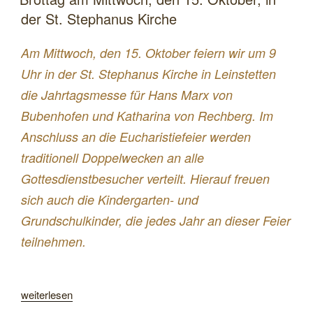
Heiligen
der St. Stephanus Kirche
Drei
Könige
Am Mittwoch, den 15. Oktober feiern wir um 9
–
Uhr in der St. Stephanus Kirche in Leinstetten
Rückblick
die Jahrtagsmesse für Hans Marx von
Krippenspiel
Bubenhofen und Katharina von Rechberg. Im
in
Anschluss an die Eucharistiefeier werden
der
traditionell Doppelwecken an alle
Kirche
Gottesdienstbesucher verteilt. Hierauf freuen
St.
sich auch die Kindergarten- und
Stephanus
Grundschulkinder, die jedes Jahr an dieser Feier
in
teilnehmen.
Leinstetten“
„Brottag
weiterlesen
am