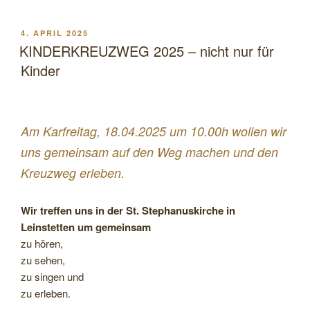
Mittwoch,
den
VERÖFFENTLICHT
4. APRIL 2025
AM
15.
KINDERKREUZWEG 2025 – nicht nur für
Oktober,
Kinder
in
der
St.
Am Karfreitag, 18.04.2025 um 10.00h wollen wir
Stephanus
Kirche“
uns gemeinsam auf den Weg machen und den
Kreuzweg erleben.
Wir treffen uns in der St. Stephanuskirche in
Leinstetten um gemeinsam
zu hören,
zu sehen,
zu singen und
zu erleben.