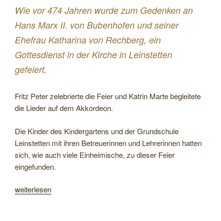
St.
Wie vor 474 Jahren wurde zum Gedenken an
Stephanuskirche
Hans Marx II. von Bubenhofen und seiner
Leinstetten
Ehefrau Katharina von Rechberg, ein
Dezember
2024“
Gottesdienst in der Kirche in Leinstetten
gefeiert.
Fritz Peter zelebrierte die Feier und Katrin Marte begleitete
die Lieder auf dem Akkordeon.
Die Kinder des Kindergartens und der Grundschule
Leinstetten mit ihren Betreuerinnen und Lehrerinnen hatten
sich, wie auch viele Einheimische, zu dieser Feier
eingefunden.
„„Brottag“
weiterlesen
in
der