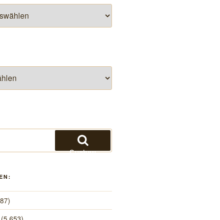
Suchen
EN:
487)
(5.653)