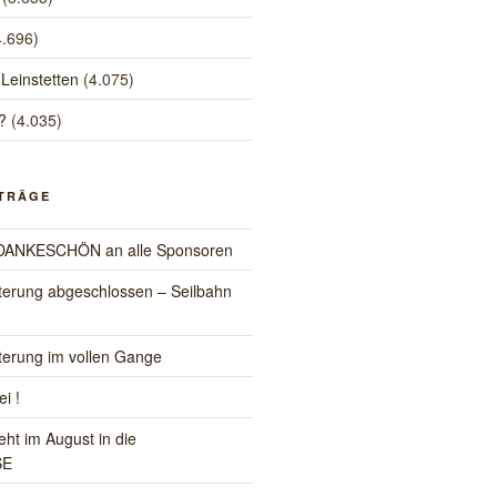
4.696)
 Leinstetten
(4.075)
?
(4.035)
ITRÄGE
s DANKESCHÖN an alle Sponsoren
iterung abgeschlossen – Seilbahn
iterung im vollen Gange
ei !
eht im August in die
SE