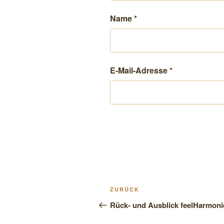
Name
*
E-Mail-Adresse
*
Beitragsnavigation
Vorheriger
ZURÜCK
Beitrag
Rück- und Ausblick feelHarmoni