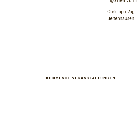
Ingo Herr
zu
Hi
Christoph Vogt
Bettenhausen
KOMMENDE VERANSTALTUNGEN
fnen
Vorabendmesse zum 19. Sonntag im Jahreskreis
8. August 2026
18:30
-
19:30
St. Konrad Bettenhausen