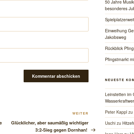
50 Jahre Musik
besonderes Jub
Spielplatzerwe
Einweihung Ge
Jakobsweg
Rückblick Pfing
Pfingstmarkt mi
NEUESTE KO
Leinstetten im 
Wasserkraftwer
Peter Kappl
zu
Nächster
WEITER
Beitrag
e
Glücklicher, aber saumäßig wichtiger
Uschi
zu
Hitzef
3:2-Sieg gegen Dornhan!