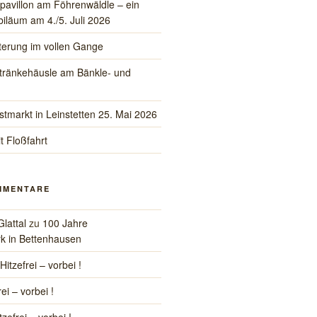
pavillon am Föhrenwäldle – ein
iläum am 4./5. Juli 2026
iterung im vollen Gange
tränkehäusle am Bänkle- und
stmarkt in Leinstetten 25. Mai 2026
t Floßfahrt
MMENTARE
Glattal
zu
100 Jahre
k in Bettenhausen
Hitzefrei – vorbei !
rei – vorbei !