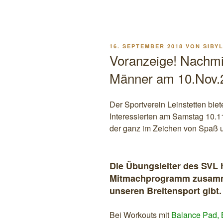
VERÖFFENTLICHT
16. SEPTEMBER 2018
VON
SIBY
AM
Voranzeige! Nachmit
Männer am 10.Nov.
Der Sportverein Leinstetten biete
Interessierten am Samstag 10.1
der ganz im Zeichen von Spaß 
Die Übungsleiter des SVL
Mitmachprogramm zusammen
unseren Breitensport gibt.
Bei Workouts mit
Balance Pad, 