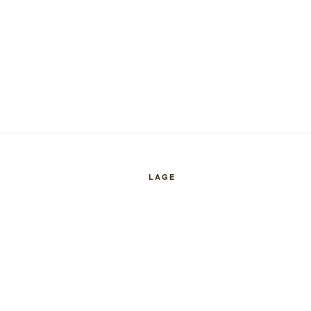
LAGE
Klicken, um eine größere Karte zu öf