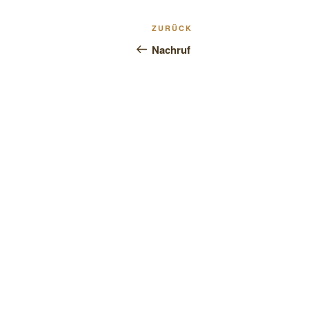
Beitragsnavigation
Vorheriger
ZURÜCK
Beitrag
Nachruf