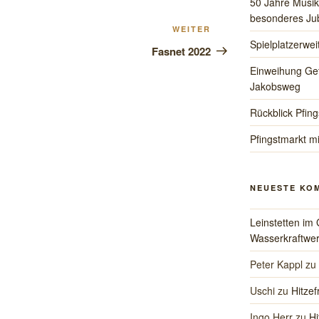
50 Jahre Musik
besonderes Jub
Nächster
WEITER
Spielplatzerwe
Beitrag
Fasnet 2022
Einweihung Ge
Jakobsweg
Rückblick Pfing
Pfingstmarkt mi
NEUESTE KO
Leinstetten im 
Wasserkraftwer
Peter Kappl
zu
Uschi
zu
Hitzef
Ingo Herr
zu
Hi