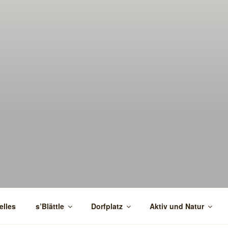
elles
s’Blättle
Dorfplatz
Aktiv und Natur