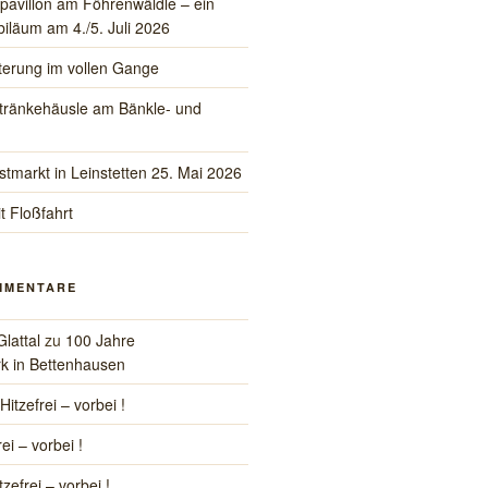
pavillon am Föhrenwäldle – ein
iläum am 4./5. Juli 2026
iterung im vollen Gange
tränkehäusle am Bänkle- und
stmarkt in Leinstetten 25. Mai 2026
t Floßfahrt
MMENTARE
Glattal
zu
100 Jahre
k in Bettenhausen
Hitzefrei – vorbei !
rei – vorbei !
tzefrei – vorbei !