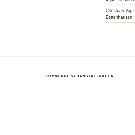
Christoph Vogt
Bettenhausen
KOMMENDE VERANSTALTUNGEN
fnen
Vorabendmesse zum 19. Sonntag im Jahres
8. August 2026
18:30
-
19:30
St. Konrad Bettenhausen