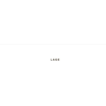
LAGE
Klicken, um eine größere Karte zu öf