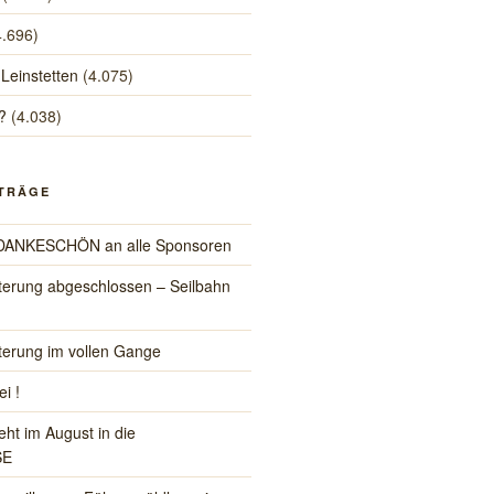
4.696)
 Leinstetten
(4.075)
?
(4.038)
ITRÄGE
s DANKESCHÖN an alle Sponsoren
iterung abgeschlossen – Seilbahn
iterung im vollen Gange
ei !
eht im August in die
SE