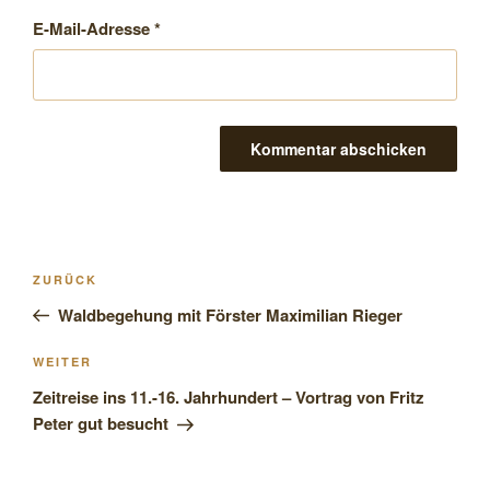
E-Mail-Adresse
*
Beitragsnavigation
Vorheriger
ZURÜCK
Beitrag
Waldbegehung mit Förster Maximilian Rieger
Nächster
WEITER
Beitrag
Zeitreise ins 11.-16. Jahrhundert – Vortrag von Fritz
Peter gut besucht