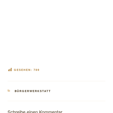
GESEHEN:
789
KATEGORIEN
BÜRGERWERKSTATT
Schreibe einen Kommentar