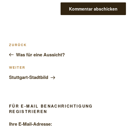
Beitragsnavigation
Vorheriger
ZURÜCK
Beitrag
Was für eine Aussicht?
Nächster
WEITER
Beitrag
Stuttgart-Stadtbild
FÜR E-MAIL BENACHRICHTIGUNG
REGISTRIEREN
Ihre E-Mail-Adresse: