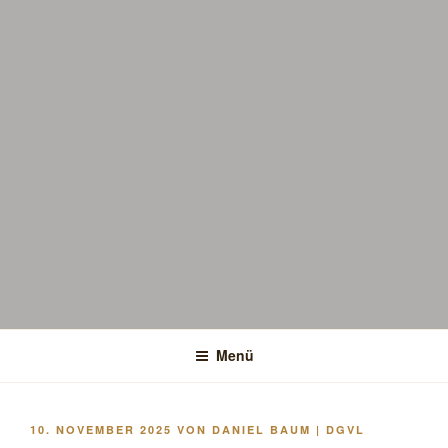
Menü
VERÖFFENTLICHT
10. NOVEMBER 2025
VON
DANIEL BAUM | DGVL
AM