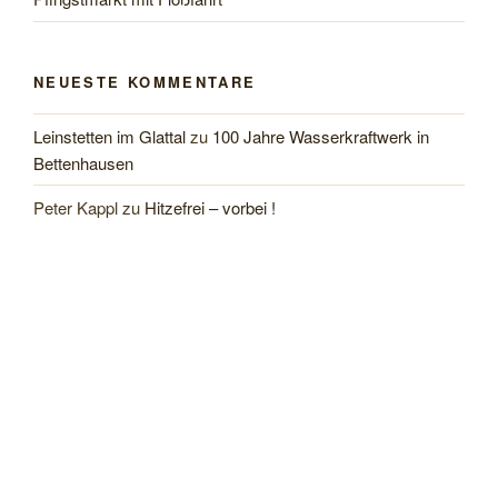
NEUESTE KOMMENTARE
Leinstetten im Glattal
zu
100 Jahre Wasserkraftwerk in
Bettenhausen
Peter Kappl
zu
Hitzefrei – vorbei !
Uschi
zu
Hitzefrei – vorbei !
Ingo Herr
zu
Hitzefrei – vorbei !
Christoph Vogt
zu
100 Jahre Wasserkraftwerk in
Bettenhausen