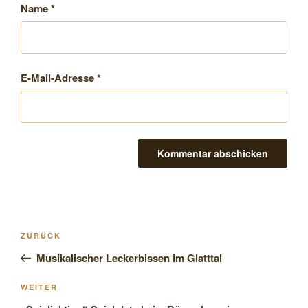
Name
*
E-Mail-Adresse
*
Beitragsnavigation
Vorheriger
ZURÜCK
Beitrag
Musikalischer Leckerbissen im Glatttal
Nächster
WEITER
Beitrag