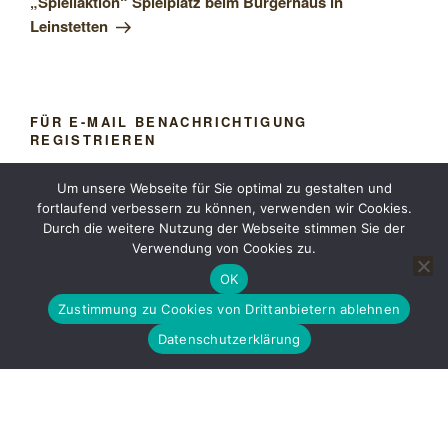
„Spieliaktion“ Spielplatz beim Bürgerhaus in
Leinstetten
FÜR E-MAIL BENACHRICHTIGUNG
REGISTRIEREN
Ihre E-Mail-Adresse:
Um unsere Webseite für Sie optimal zu gestalten und
fortlaufend verbessern zu können, verwenden wir Cookies.
Durch die weitere Nutzung der Webseite stimmen Sie der
Verwendung von Cookies zu.
OK
Zustimmung zu Cookies von Drittanbietern ablehnen
Datenschutzerklärung
Beachten Sie unsere
Datenschutzerklärung
THEMEN