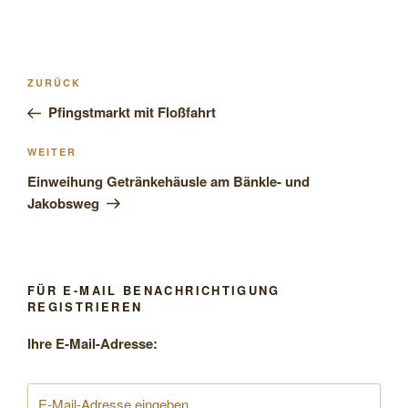
Beitragsnavigation
Vorheriger
ZURÜCK
Beitrag
Pfingstmarkt mit Floßfahrt
Nächster
WEITER
Beitrag
Einweihung Getränkehäusle am Bänkle- und
Jakobsweg
FÜR E-MAIL BENACHRICHTIGUNG
REGISTRIEREN
Ihre E-Mail-Adresse: