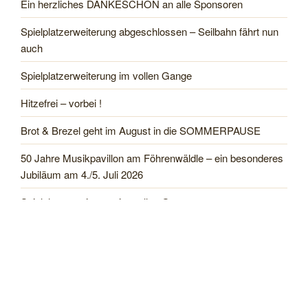
Ein herzliches DANKESCHÖN an alle Sponsoren
Spielplatzerweiterung abgeschlossen – Seilbahn fährt nun
auch
Spielplatzerweiterung im vollen Gange
Hitzefrei – vorbei !
Brot & Brezel geht im August in die SOMMERPAUSE
50 Jahre Musikpavillon am Föhrenwäldle – ein besonderes
Jubiläum am 4./5. Juli 2026
Spielplatzerweiterung im vollen Gange
Einweihung Getränkehäusle am Bänkle- und Jakobsweg
Rückblick Pfingstmarkt in Leinstetten 25. Mai 2026
Pfingstmarkt mit Floßfahrt