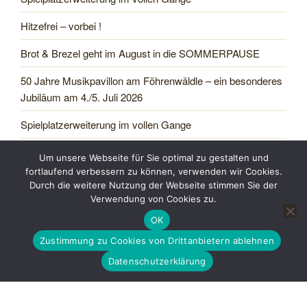
Hitzefrei – vorbei !
Brot & Brezel geht im August in die SOMMERPAUSE
50 Jahre Musikpavillon am Föhrenwäldle – ein besonderes
Jubiläum am 4./5. Juli 2026
Spielplatzerweiterung im vollen Gange
Einweihung Getränkehäusle am Bänkle- und Jakobsweg
Um unsere Webseite für Sie optimal zu gestalten und
fortlaufend verbessern zu können, verwenden wir Cookies.
Rückblick Pfingstmarkt in Leinstetten 25. Mai 2026
Durch die weitere Nutzung der Webseite stimmen Sie der
Verwendung von Cookies zu.
Pfingstmarkt mit Floßfahrt
OK
Zustimmung zu Cookies von Drittanbietern ablehnen
NEUESTE KOMMENTARE
Datenschutzerklärung
Leinstetten im Glattal
zu
100 Jahre Wasserkraftwerk in