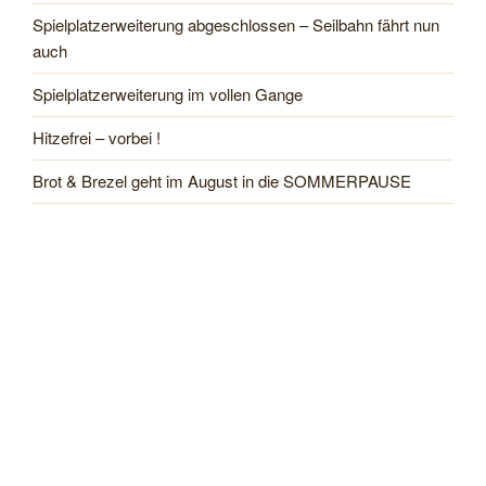
Spielplatzerweiterung abgeschlossen – Seilbahn fährt nun
auch
Spielplatzerweiterung im vollen Gange
Hitzefrei – vorbei !
Brot & Brezel geht im August in die SOMMERPAUSE
50 Jahre Musikpavillon am Föhrenwäldle – ein besonderes
Jubiläum am 4./5. Juli 2026
Spielplatzerweiterung im vollen Gange
Einweihung Getränkehäusle am Bänkle- und Jakobsweg
Rückblick Pfingstmarkt in Leinstetten 25. Mai 2026
Pfingstmarkt mit Floßfahrt
Einweihung der Getränkestation am Bänkleweg