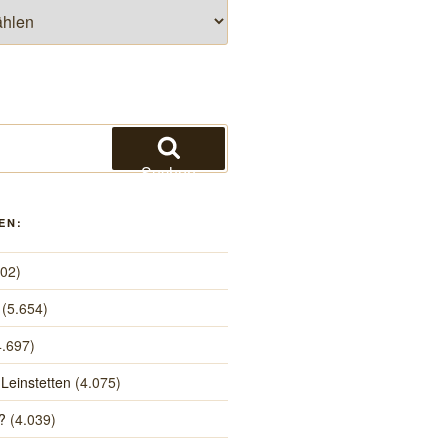
Suchen
EN:
502)
(5.654)
4.697)
 Leinstetten
(4.075)
?
(4.039)