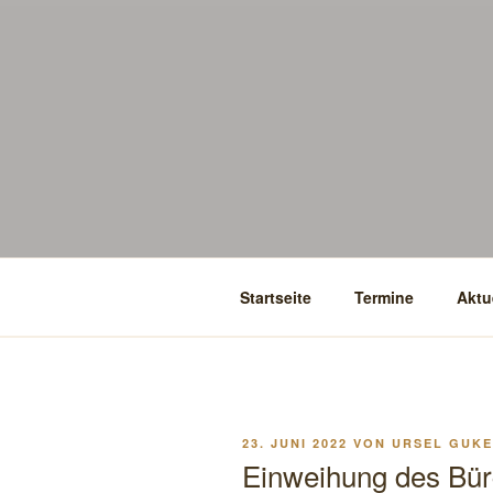
Startseite
Termine
Aktu
VERÖFFENTLICHT
23. JUNI 2022
VON
URSEL GUK
AM
Einweihung des Bürg