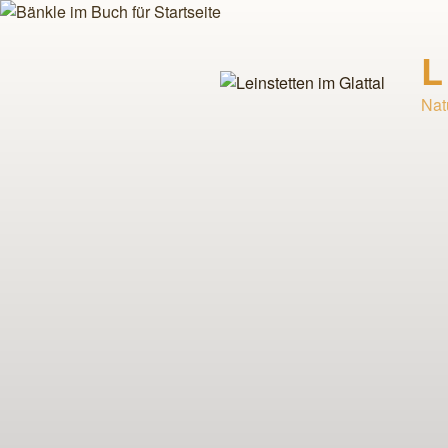
Zum
Inhalt
L
springen
Nat