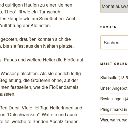
Archiv
nd quirligen Haufen zu einer kleinen
Theo”, fit wie ein Turnschuh,
alles klappte wie am Schnürchen. Auch
 Aufführung der Kleinsten.
SUCHEN
Suchen
s geboten, draußen konnten sich die
nach:
 bis sie fast aus den Nähten platzte.
, Papas und weitere Helfer die Floße auf
MEIST GELES
Wasser platschten. Als sie endlich fertig
Startseite
(18.
 Begleitung, die Größeren ohne, auf der
nten feststellen, wie die Flößer damals
Unser Angebot
mussten.
Bestellungen
(
en Durst. Viele fleißige Helferinnen und
Pfingstmarkt in
chon “Datschwecken”, Waffeln und auch
Was, wann, wo
eitet, welche reißenden Absatz fanden.