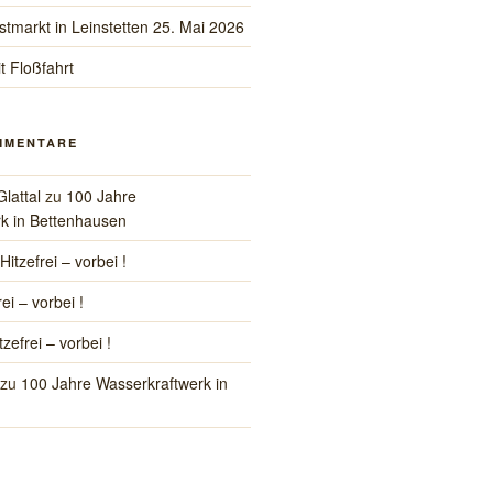
stmarkt in Leinstetten 25. Mai 2026
t Floßfahrt
MMENTARE
Glattal
zu
100 Jahre
k in Bettenhausen
Hitzefrei – vorbei !
rei – vorbei !
tzefrei – vorbei !
zu
100 Jahre Wasserkraftwerk in