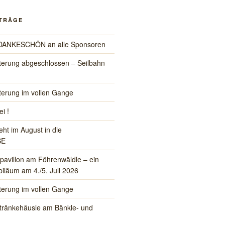
ITRÄGE
s DANKESCHÖN an alle Sponsoren
iterung abgeschlossen – Seilbahn
iterung im vollen Gange
ei !
eht im August in die
SE
pavillon am Föhrenwäldle – ein
iläum am 4./5. Juli 2026
iterung im vollen Gange
tränkehäusle am Bänkle- und